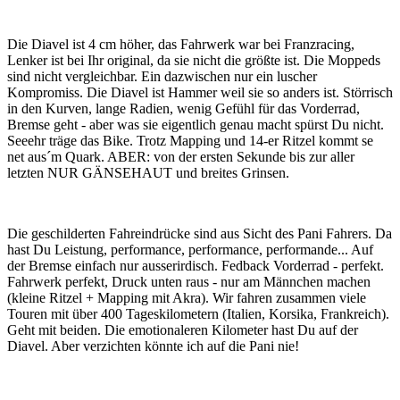
Die Diavel ist 4 cm höher, das Fahrwerk war bei Franzracing,
Lenker ist bei Ihr original, da sie nicht die größte ist. Die Moppeds
sind nicht vergleichbar. Ein dazwischen nur ein luscher
Kompromiss. Die Diavel ist Hammer weil sie so anders ist. Störrisch
in den Kurven, lange Radien, wenig Gefühl für das Vorderrad,
Bremse geht - aber was sie eigentlich genau macht spürst Du nicht.
Seeehr träge das Bike. Trotz Mapping und 14-er Ritzel kommt se
net aus´m Quark. ABER: von der ersten Sekunde bis zur aller
letzten NUR GÄNSEHAUT und breites Grinsen.
Die geschilderten Fahreindrücke sind aus Sicht des Pani Fahrers. Da
hast Du Leistung, performance, performance, performande... Auf
der Bremse einfach nur ausserirdisch. Fedback Vorderrad - perfekt.
Fahrwerk perfekt, Druck unten raus - nur am Männchen machen
(kleine Ritzel + Mapping mit Akra). Wir fahren zusammen viele
Touren mit über 400 Tageskilometern (Italien, Korsika, Frankreich).
Geht mit beiden. Die emotionaleren Kilometer hast Du auf der
Diavel. Aber verzichten könnte ich auf die Pani nie!