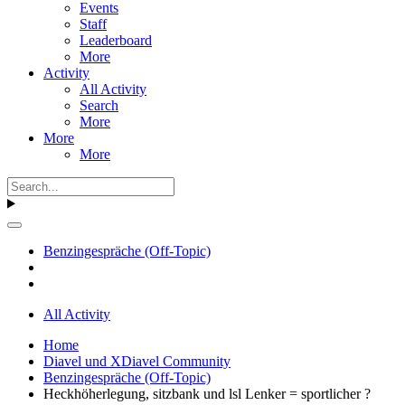
Events
Staff
Leaderboard
More
Activity
All Activity
Search
More
More
More
Benzingespräche (Off-Topic)
All Activity
Home
Diavel und XDiavel Community
Benzingespräche (Off-Topic)
Heckhöherlegung, sitzbank und lsl Lenker = sportlicher ?