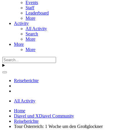
Events
Staff
Leaderboard
More
Activity
All Activity
Search
More
More
More
Reiseberichte
All Activity
Home
Diavel und XDiavel Community
Reiseberichte
Tour Österreich: 1 Woche um den Großglockner