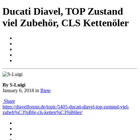
Ducati Diavel, TOP Zustand
viel Zubehör, CLS Kettenöler
By S-Luigi
January 6, 2018
in
Biete
Share
https://diavelforum.de/topic/5405-ducati-diavel-top-zustand-viel-
zubeh%C3%B6r-cls-ketten%C3%B6ler/