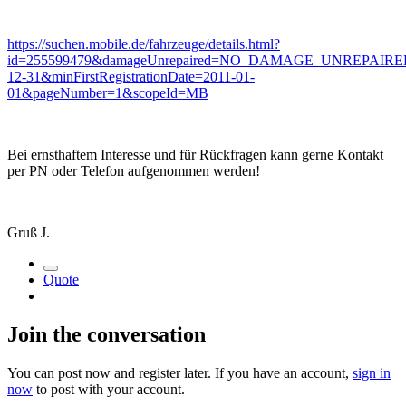
https://suchen.mobile.de/fahrzeuge/details.html?
id=255599479&damageUnrepaired=NO_DAMAGE_UNREPAIRED&isSea
12-31&minFirstRegistrationDate=2011-01-
01&pageNumber=1&scopeId=MB
Bei ernsthaftem Interesse und für Rückfragen kann gerne Kontakt
per PN oder Telefon aufgenommen werden!
Gruß J.
Quote
Join the conversation
You can post now and register later. If you have an account,
sign in
now
to post with your account.