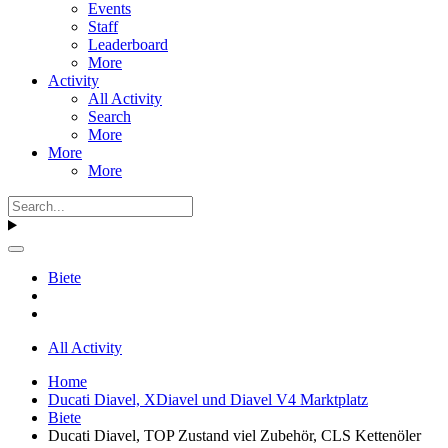
Events
Staff
Leaderboard
More
Activity
All Activity
Search
More
More
More
Biete
All Activity
Home
Ducati Diavel, XDiavel und Diavel V4 Marktplatz
Biete
Ducati Diavel, TOP Zustand viel Zubehör, CLS Kettenöler