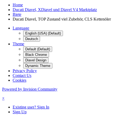
Home
Ducati Diavel, XDiavel und Diavel V4 Marktplatz
Biete
Ducati Diavel, TOP Zustand viel Zubehör, CLS Kettenöler
Language
English (USA) (Default)
Deutsch
Theme
Default (Default)
Black Chrome
Diavel Design
Dynamic Theme
Privacy Policy
Contact Us
Cookies
Powered by Invision Community
×
Existing user? Sign In
Sign Up