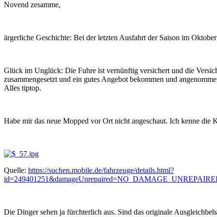
Novend zesamme,
ärgerliche Geschichte: Bei der letzten Ausfahrt der Saison im Oktober
Glück im Unglück: Die Fuhre ist vernünftig versichert und die Versic
zusammengesetzt und ein gutes Angebot bekommen und angenommen.
Alles tiptop.
Habe mir das neue Mopped vor Ort nicht angeschaut. Ich kenne die Ka
Quelle:
https://suchen.mobile.de/fahrzeuge/details.html?
id=249401251&damageUnrepaired=NO_DAMAGE_UNREPAIRED&isS
Die Dinger sehen ja fürchterlich aus. Sind das originale Ausgleichbe