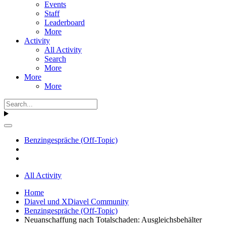
Events
Staff
Leaderboard
More
Activity
All Activity
Search
More
More
More
Benzingespräche (Off-Topic)
All Activity
Home
Diavel und XDiavel Community
Benzingespräche (Off-Topic)
Neuanschaffung nach Totalschaden: Ausgleichsbehälter