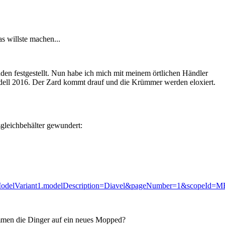
s willste machen...
aden festgestellt. Nun habe ich mich mit meinem örtlichen Händler
ll 2016. Der Zard kommt drauf und die Krümmer werden eloxiert.
sgleichbehälter gewundert:
elVariant1.modelDescription=Diavel&pageNumber=1&scopeId
kommen die Dinger auf ein neues Mopped?