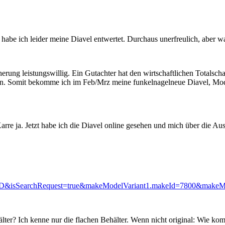
 habe ich leider meine Diavel entwertet. Durchaus unerfreulich, aber wa
herung leistungswillig. Ein Gutachter hat den wirtschaftlichen Totalsch
 Somit bekomme ich im Feb/Mrz meine funkelnagelneue Diavel, Mode
rre ja. Jetzt habe ich die Diavel online gesehen und mich über die Au
earchRequest=true&makeModelVariant1.makeId=7800&makeMod
hälter? Ich kenne nur die flachen Behälter. Wenn nicht original: Wie 