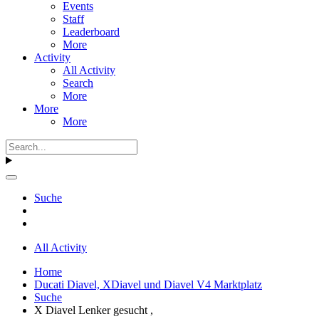
Events
Staff
Leaderboard
More
Activity
All Activity
Search
More
More
More
Suche
All Activity
Home
Ducati Diavel, XDiavel und Diavel V4 Marktplatz
Suche
X Diavel Lenker gesucht ,