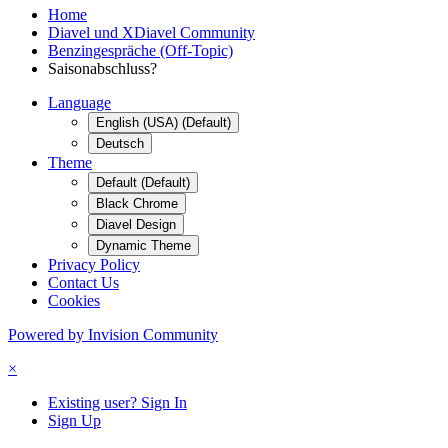
Home
Diavel und XDiavel Community
Benzingespräche (Off-Topic)
Saisonabschluss?
Language
English (USA) (Default)
Deutsch
Theme
Default (Default)
Black Chrome
Diavel Design
Dynamic Theme
Privacy Policy
Contact Us
Cookies
Powered by Invision Community
×
Existing user? Sign In
Sign Up