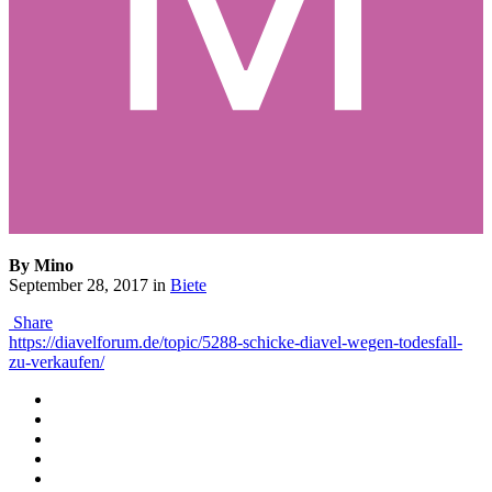
By Mino
September 28, 2017
in
Biete
Share
https://diavelforum.de/topic/5288-schicke-diavel-wegen-todesfall-
zu-verkaufen/