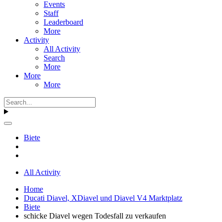
Events
Staff
Leaderboard
More
Activity
All Activity
Search
More
More
More
Biete
All Activity
Home
Ducati Diavel, XDiavel und Diavel V4 Marktplatz
Biete
schicke Diavel wegen Todesfall zu verkaufen