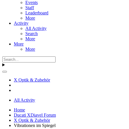
Events
Staff
Leaderboard
More
Activity
All Activity
Search
More
More
More
X Optik & Zubehör
All Activity
Home
Ducati XDiavel Forum
X Optik & Zubehör
Vibrationen im Spiegel