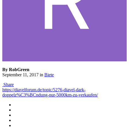
By RobGreen
September 11, 2017
in
Biete
Share
https://diavelforum.de/topic/5276-diavel-dark-
doppelz%C3%BCndung-nur-5000km-zu-verkaufen/