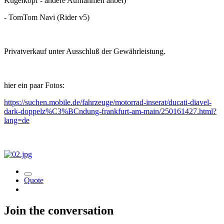
Kugelkopf - andere Aufnahmen anbei)
- TomTom Navi (Rider v5)
Privatverkauf unter Ausschluß der Gewährleistung.
hier ein paar Fotos:
https://suchen.mobile.de/fahrzeuge/motorrad-inserat/ducati-diavel-
dark-doppelz%C3%BCndung-frankfurt-am-main/250161427.html?
lang=de
Quote
Join the conversation