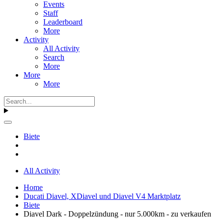
Events
Staff
Leaderboard
More
Activity
All Activity
Search
More
More
More
Biete
All Activity
Home
Ducati Diavel, XDiavel und Diavel V4 Marktplatz
Biete
Diavel Dark - Doppelzündung - nur 5.000km - zu verkaufen