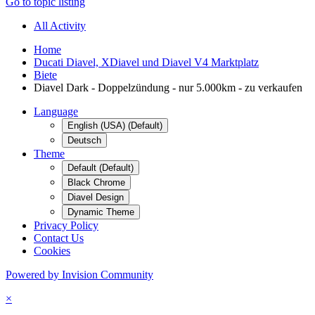
Go to topic listing
All Activity
Home
Ducati Diavel, XDiavel und Diavel V4 Marktplatz
Biete
Diavel Dark - Doppelzündung - nur 5.000km - zu verkaufen
Language
English (USA) (Default)
Deutsch
Theme
Default (Default)
Black Chrome
Diavel Design
Dynamic Theme
Privacy Policy
Contact Us
Cookies
Powered by Invision Community
×