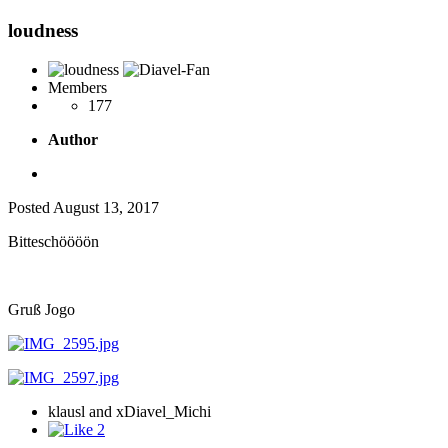
loudness
Members
177
Author
Posted
August 13, 2017
Bitteschöööön
Gruß Jogo
klausl and xDiavel_Michi
2