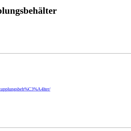
lungsbehälter
d-kupplungsbeh%C3%A4lter/