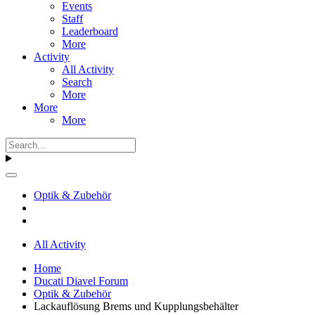
Events
Staff
Leaderboard
More
Activity
All Activity
Search
More
More
More
Optik & Zubehör
All Activity
Home
Ducati Diavel Forum
Optik & Zubehör
Lackauflösung Brems und Kupplungsbehälter