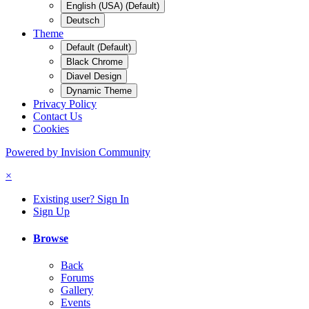
English (USA) (Default)
Deutsch
Theme
Default (Default)
Black Chrome
Diavel Design
Dynamic Theme
Privacy Policy
Contact Us
Cookies
Powered by Invision Community
×
Existing user? Sign In
Sign Up
Browse
Back
Forums
Gallery
Events