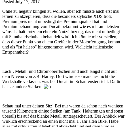
Posted
July 17, 2017
Ohne zu negativ klingen zu wollen, aber ich musste auch erst mal
lernen zu akzeptieren, dass die besonders stylische XDS trotz
Premiumpreis nicht unbedingt die Premiumqualität hat und
Premiumbehandlung von Ducati bekommt wie es mir am liebsten
wäre. Ist halt trotzdem eher ein Nutzfahrzeug, das nicht unbedingt
mit Samthandschuhen behandelt wird. Ich könnte mir vorstellen,
dass dieser Punkt von einem Greifer in der Motorfertigung kommt
und als "ist halt so" hingenommen wird. Vielleicht italienische
Entspanntheit?
Lack-, Metall- und Chromoberflächen sind auch längst nicht auf
dem Niveau von z.B. Harley. Dort würde so manches nicht die
Werkshalle verlassen, was bei Ducati im Schaufenster steht. Dafür
hat sie andere Stärken.
Schau mal unter deinen Sitz! Bei mir waren da schon nach wenigen
tausend Kilometern einige Stellen (am Tank, Halterungen und sonst
überall) bis auf das blanke Metall runtergescheuert. Der Anblick war
wirklich erschreckend an einen nicht mal 1 Jahr alten Bike. Habe
alles mit schwarzen Klebeband abgeklebt und seit dem wird es