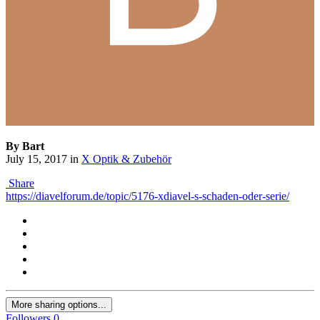
By Bart
July 15, 2017
in
X Optik & Zubehör
Share
https://diavelforum.de/topic/5176-xdiavel-s-schaden-oder-serie/
More sharing options...
Followers
0