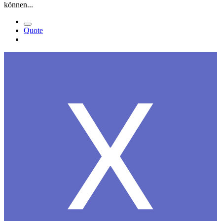
können...
Quote