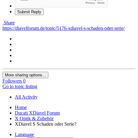
Submit Reply
Share
https://diavelforum.de/topic/5176-xdiavel-s-schaden-oder-serie/
More sharing options...
Followers
0
Go to topic listing
All Activity
Home
Ducati XDiavel Forum
X Optik & Zubehör
XDiavel S Schaden oder Serie?
Language