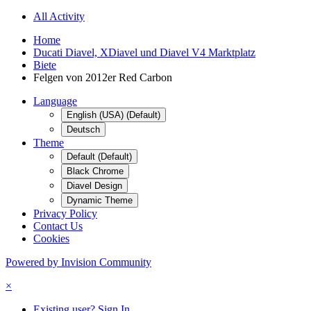
All Activity
Home
Ducati Diavel, XDiavel und Diavel V4 Marktplatz
Biete
Felgen von 2012er Red Carbon
Language
English (USA) (Default)
Deutsch
Theme
Default (Default)
Black Chrome
Diavel Design
Dynamic Theme
Privacy Policy
Contact Us
Cookies
Powered by Invision Community
×
Existing user? Sign In