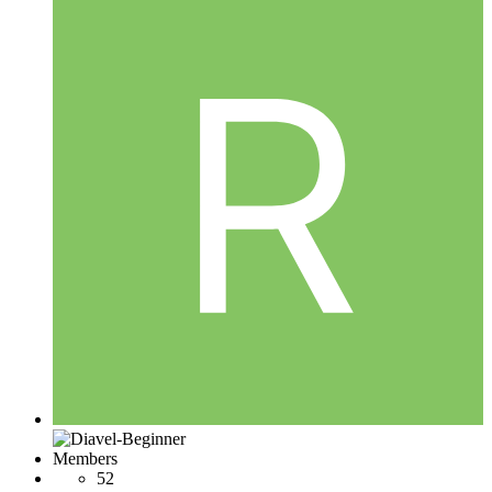
Members
52