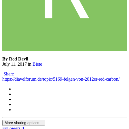
By Red Devil
July 11, 2017
in
Biete
Share
https://diavelforum.de/topic/5169-felgen-von-2012er-red-carbon/
More sharing options...
Followers
0