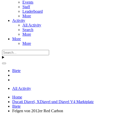
Events
Staff
Leaderboard
More
Activity
All Activity
Search
More
More
More
Biete
All Activity
Home
Ducati Diavel, XDiavel und Diavel V4 Marktplatz
Biete
Felgen von 2012er Red Carbon