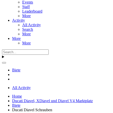
Events
Staff
Leaderboard
More
Activity
All Activity
Search
More
More
More
Biete
All Activity
Home
Ducati Diavel, XDiavel und Diavel V4 Marktplatz
Biete
Ducati Diavel Schrauben