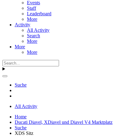
Events
Staff
Leaderboard
More
Activity
All Activity
Search
More
More
More
Suche
All Activity
Home
Ducati Diavel, XDiavel und Diavel V4 Marktplatz
Suche
XDS Sitz