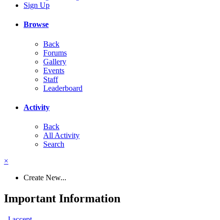
Sign Up
Browse
Back
Forums
Gallery
Events
Staff
Leaderboard
Activity
Back
All Activity
Search
×
Create New...
Important Information
I accept