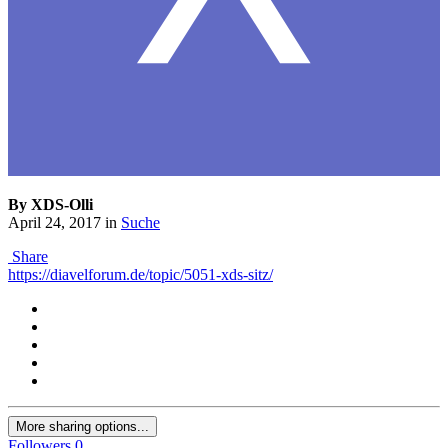
By XDS-Olli
April 24, 2017
in
Suche
Share
https://diavelforum.de/topic/5051-xds-sitz/
More sharing options...
Followers
0