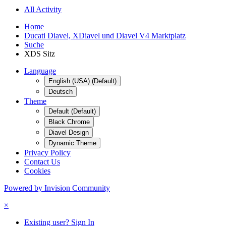
All Activity
Home
Ducati Diavel, XDiavel und Diavel V4 Marktplatz
Suche
XDS Sitz
Language
English (USA) (Default)
Deutsch
Theme
Default (Default)
Black Chrome
Diavel Design
Dynamic Theme
Privacy Policy
Contact Us
Cookies
Powered by Invision Community
×
Existing user? Sign In