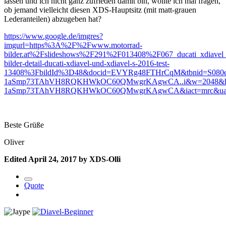
lassen und ich nicht ganz zufrieden damit bin, wollte ich mal fragen,
ob jemand vielleicht diesen XDS-Hauptsitz (mit matt-grauen
Lederanteilen) abzugeben hat?
https://www.google.de/imgres?
imgurl=https%3A%2F%2Fwww.motorrad-
bilder.at%2Fslideshows%2F291%2F013408%2F067_ducati_xdiavel
bilder-detail-ducati-xdiavel-und-xdiavel-s-2016-test-
13408%3FbildId%3D48&docid=EVYRg48FTHrCqM&tbnid=S08
1aSmp73TAhVH8RQKHWkOC60QMwgrKAgwCA..i&w=2048&h=153
1aSmp73TAhVH8RQKHWkOC60QMwgrKAgwCA&iact=mrc&ua
Beste Grüße
Oliver
Edited
April 24, 2017
by XDS-Olli
Quote