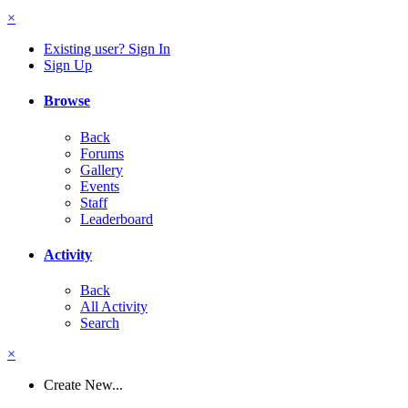
×
Existing user? Sign In
Sign Up
Browse
Back
Forums
Gallery
Events
Staff
Leaderboard
Activity
Back
All Activity
Search
×
Create New...