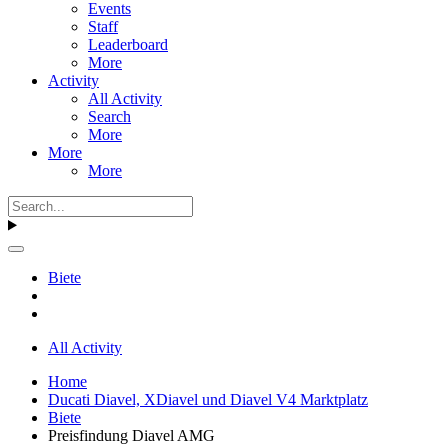
Events
Staff
Leaderboard
More
Activity
All Activity
Search
More
More
More
Biete
All Activity
Home
Ducati Diavel, XDiavel und Diavel V4 Marktplatz
Biete
Preisfindung Diavel AMG