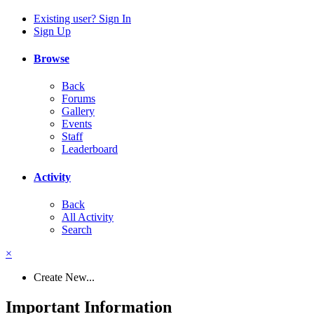
Existing user? Sign In
Sign Up
Browse
Back
Forums
Gallery
Events
Staff
Leaderboard
Activity
Back
All Activity
Search
×
Create New...
Important Information