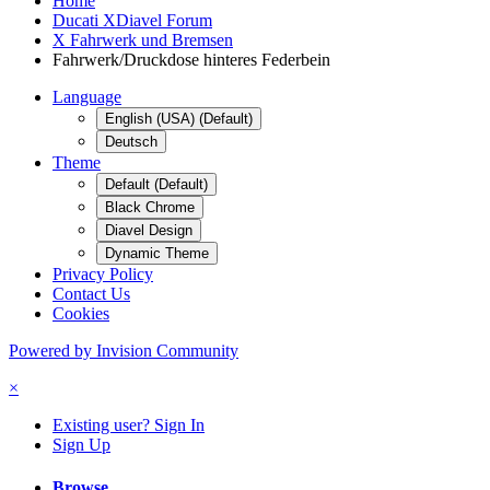
Home
Ducati XDiavel Forum
X Fahrwerk und Bremsen
Fahrwerk/Druckdose hinteres Federbein
Language
English (USA) (Default)
Deutsch
Theme
Default (Default)
Black Chrome
Diavel Design
Dynamic Theme
Privacy Policy
Contact Us
Cookies
Powered by Invision Community
×
Existing user? Sign In
Sign Up
Browse