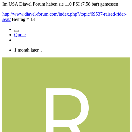
Im USA Diavel Forum haben sie 110 PSI (7.58 bar) gemessen
http://www.diavel-forum.com/index.php?/topic/69537-raised-rider-
seat/
Beitrag # 13
Quote
1 month later...