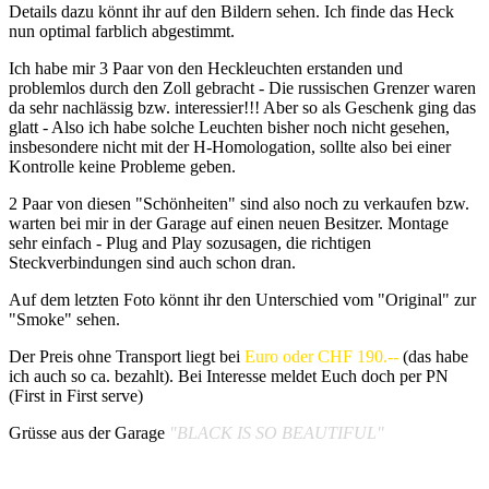
Details dazu könnt ihr auf den Bildern sehen. Ich finde das Heck
nun optimal farblich abgestimmt.
Ich habe mir 3 Paar von den Heckleuchten erstanden und
problemlos durch den Zoll gebracht - Die russischen Grenzer waren
da sehr nachlässig bzw. interessier!!! Aber so als Geschenk ging das
glatt - Also ich habe solche Leuchten bisher noch nicht gesehen,
insbesondere nicht mit der H-Homologation, sollte also bei einer
Kontrolle keine Probleme geben.
2 Paar von diesen "Schönheiten" sind also noch zu verkaufen bzw.
warten bei mir in der Garage auf einen neuen Besitzer. Montage
sehr einfach - Plug and Play sozusagen, die richtigen
Steckverbindungen sind auch schon dran.
Auf dem letzten Foto könnt ihr den Unterschied vom "Original" zur
"Smoke" sehen.
Der Preis ohne Transport liegt bei
Euro oder CHF 190.--
(das habe
ich auch so ca. bezahlt). Bei Interesse meldet Euch doch per PN
(First in First serve)
Grüsse aus der Garage
"BLACK IS SO BEAUTIFUL"