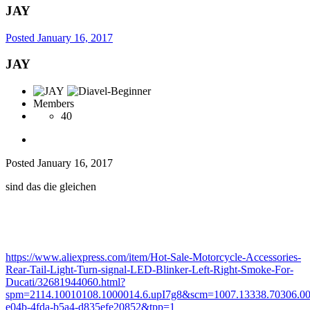
JAY
Posted
January 16, 2017
JAY
Members
40
Posted
January 16, 2017
sind das die gleichen
https://www.aliexpress.com/item/Hot-Sale-Motorcycle-Accessories-
Rear-Tail-Light-Turn-signal-LED-Blinker-Left-Right-Smoke-For-
Ducati/32681944060.html?
spm=2114.10010108.1000014.6.upI7g8&scm=1007.13338.70306.0
e04b-4fda-b5a4-d835efe20852&tpp=1