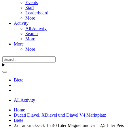
Events
Staff
Leaderboard
More
Activity
All Activity
Search
More
More
More
Biete
All Activity
Home
Ducati Diavel, XDiavel und Diavel V4 Marktplatz
Biete
2x Tankrucksack 15-40 Liter Magnet und ca 1-2,5 Liter Peis