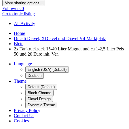
More sharing options...
Followers
0
Go to topic listing
All Activity
Home
Ducati Diavel, XDiavel und Diavel V4 Marktplatz
Biete
2x Tankrucksack 15-40 Liter Magnet und ca 1-2,5 Liter Peis
50 und 20 Euro ink. Ver.
Language
English (USA) (Default)
Deutsch
Theme
Default (Default)
Black Chrome
Diavel Design
Dynamic Theme
Privacy Policy
Contact Us
Cookies