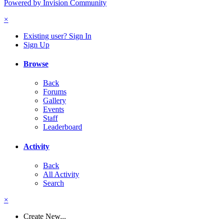
Powered by Invision Community
×
Existing user? Sign In
Sign Up
Browse
Back
Forums
Gallery
Events
Staff
Leaderboard
Activity
Back
All Activity
Search
×
Create New...