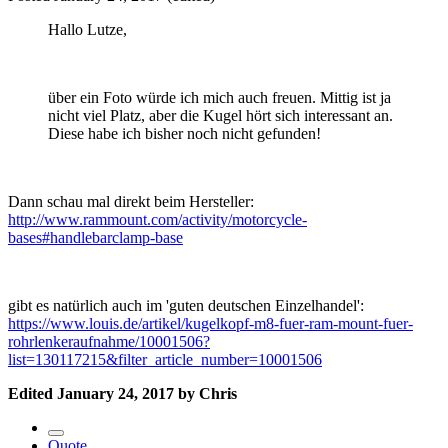
Hallo Lutze,
über ein Foto würde ich mich auch freuen. Mittig ist ja
nicht viel Platz, aber die Kugel hört sich interessant an.
Diese habe ich bisher noch nicht gefunden!
Dann schau mal direkt beim Hersteller:
http://www.rammount.com/activity/motorcycle-
bases#handlebarclamp-base
gibt es natürlich auch im 'guten deutschen Einzelhandel':
https://www.louis.de/artikel/kugelkopf-m8-fuer-ram-mount-fuer-
rohrlenkeraufnahme/10001506?
list=130117215&filter_article_number=10001506
Edited
January 24, 2017
by Chris
Quote