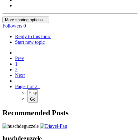
More sharing options...
Followers
0
Reply to this topic
Start new topic
Prev
1
2
Next
Page 1 of 2
Recommended Posts
huschdeguzzele