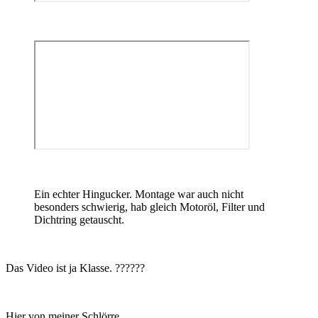
Ein echter Hingucker. Montage war auch nicht
besonders schwierig, hab gleich Motoröl, Filter und
Dichtring getauscht.
Das Video ist ja Klasse.
??
??
??
Hier von meiner Schlörre