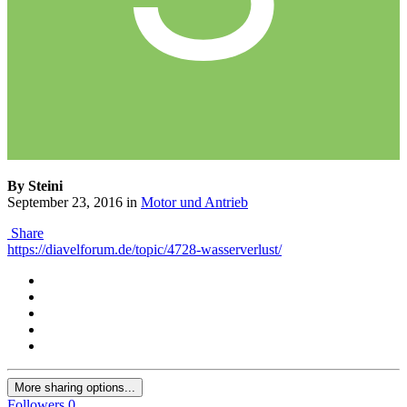
By Steini
September 23, 2016
in
Motor und Antrieb
Share
https://diavelforum.de/topic/4728-wasserverlust/
More sharing options...
Followers
0