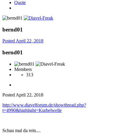
Quote
bernd01
Posted
April 22, 2018
bernd01
Members
313
Posted
April 22, 2018
http://www.diavelforum.de/showthread.php?
t=4990&highlight=Kurbelwelle
Schau mal da rein....