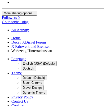
More sharing options...
Followers
0
Go to topic listing
All Activity
Home
Ducati XDiavel Forum
X Fahrwerk und Bremsen
Werkzeug Hinterradausbau
Language
English (USA) (Default)
Deutsch
Theme
Default (Default)
Black Chrome
Diavel Design
Dynamic Theme
Privacy Policy
Contact Us
Cookies