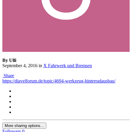
By Ulli
September 4, 2016
in
X Fahrwerk und Bremsen
Share
https://diavelforum.de/topic/4694-werkzeug-hinterradausbau/
More sharing options...
Followers
0