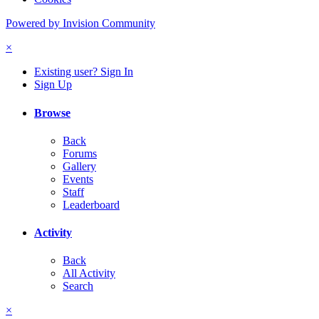
Powered by Invision Community
×
Existing user? Sign In
Sign Up
Browse
Back
Forums
Gallery
Events
Staff
Leaderboard
Activity
Back
All Activity
Search
×