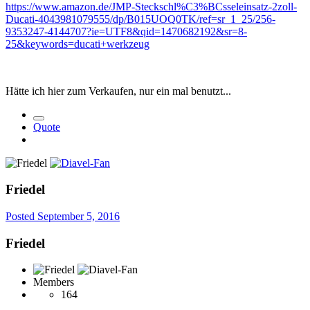
https://www.amazon.de/JMP-Steckschl%C3%BCsseleinsatz-2zoll-
Ducati-4043981079555/dp/B015UOQ0TK/ref=sr_1_25/256-
9353247-4144707?ie=UTF8&qid=1470682192&sr=8-
25&keywords=ducati+werkzeug
Hätte ich hier zum Verkaufen, nur ein mal benutzt...
Quote
Friedel
Posted
September 5, 2016
Friedel
Members
164