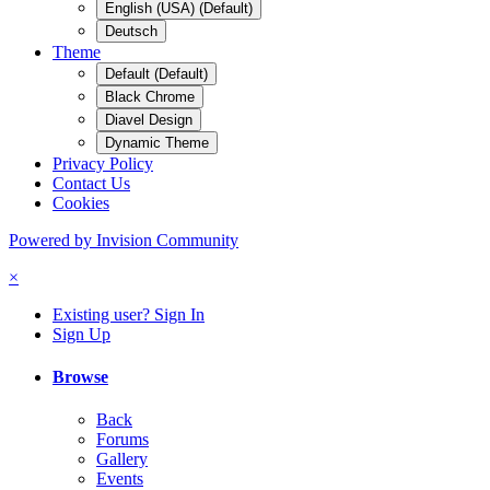
English (USA) (Default)
Deutsch
Theme
Default (Default)
Black Chrome
Diavel Design
Dynamic Theme
Privacy Policy
Contact Us
Cookies
Powered by Invision Community
×
Existing user? Sign In
Sign Up
Browse
Back
Forums
Gallery
Events