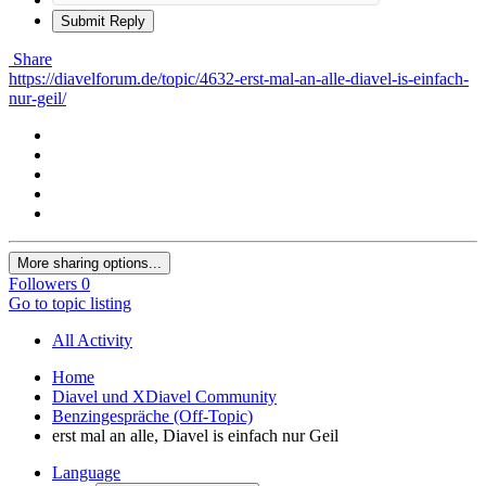
Submit Reply
Share
https://diavelforum.de/topic/4632-erst-mal-an-alle-diavel-is-einfach-
nur-geil/
More sharing options...
Followers
0
Go to topic listing
All Activity
Home
Diavel und XDiavel Community
Benzingespräche (Off-Topic)
erst mal an alle, Diavel is einfach nur Geil
Language