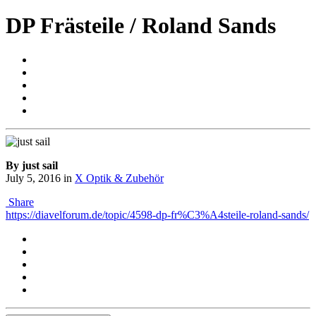
DP Frästeile / Roland Sands
By just sail
July 5, 2016
in
X Optik & Zubehör
Share
https://diavelforum.de/topic/4598-dp-fr%C3%A4steile-roland-sands/