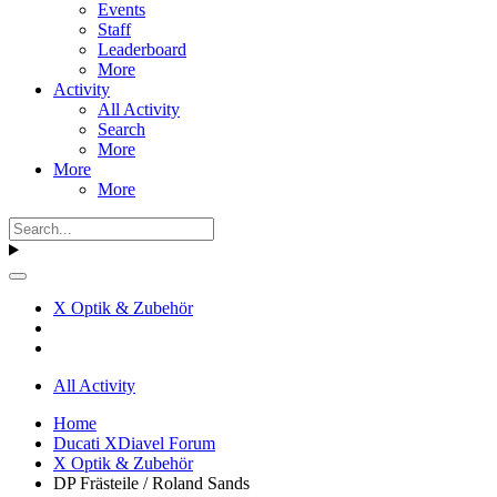
Events
Staff
Leaderboard
More
Activity
All Activity
Search
More
More
More
X Optik & Zubehör
All Activity
Home
Ducati XDiavel Forum
X Optik & Zubehör
DP Frästeile / Roland Sands