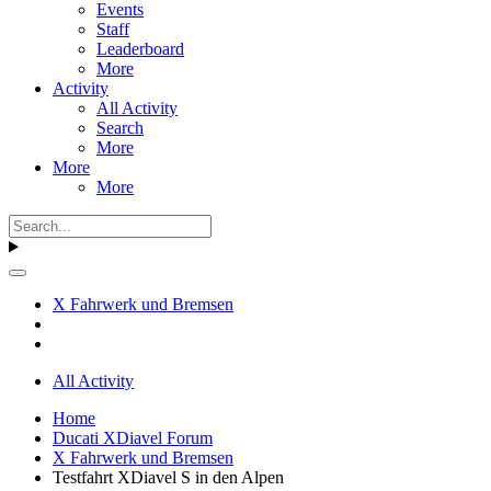
Events
Staff
Leaderboard
More
Activity
All Activity
Search
More
More
More
X Fahrwerk und Bremsen
All Activity
Home
Ducati XDiavel Forum
X Fahrwerk und Bremsen
Testfahrt XDiavel S in den Alpen