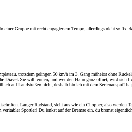
 einer Gruppe mit recht engagiertem Tempo, allerdings nicht so fix, daß
ntplateau, trotzdem gelingen 50 km/h im 3. Gang mühelos ohne Ruckel
 die Diavel. Sie will rennen, und wer den Hahn ganz öffnet, wird sich f
ll ich auf Landstraßen nicht, deshalb bin ich mit dem Serienauspuff ha
schriften. Langer Radstand, sieht aus wie ein Chopper, also werden Te
 veritabler Sportler! Du lenkst auf der Bremse ein, du bremst eigentli