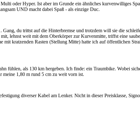
er, Multi oder Hyper. Ist aber im Grunde ein ähnliches kurvenwilliges S
ch langsam UND macht dabei Spaß - als einzige Duc.
Gang, du trittst auf die Hinterbremse und trotzdem will sie die schle
 mit, lehnst weit mit dem Oberkörper zur Kurvenmitte, triffst eine saub
 mit kratzenden Rasten (Stellung Mitte) hatte ich auf öffentlichen St
 fühlen, als 130 km hergeben. Ich finde: ein Traumbike. Wobei sicher 
r meine 1,80 m rund 5 cm zu weit vorn ist.
Befestigung diverser Kabel am Lenker. Nicht in dieser Preisklasse, Signo