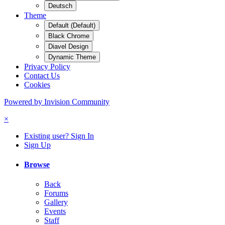
Deutsch
Theme
Default (Default)
Black Chrome
Diavel Design
Dynamic Theme
Privacy Policy
Contact Us
Cookies
Powered by Invision Community
×
Existing user? Sign In
Sign Up
Browse
Back
Forums
Gallery
Events
Staff