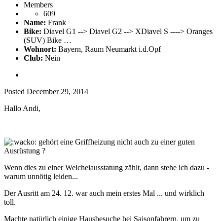
Members
609
Name:
Frank
Bike:
Diavel G1 --> Diavel G2 --> XDiavel S ----> Oranges
(SUV) Bike …
Wohnort:
Bayern, Raum Neumarkt i.d.Opf
Club:
Nein
Posted
December 29, 2014
Hallo Andi,
gehört eine Griffheizung nicht auch zu einer guten
Ausrüstung ?
Wenn dies zu einer Weicheiausstatung zählt, dann stehe ich dazu -
warum unnötig leiden...
Der Ausritt am 24. 12. war auch mein erstes Mal ... und wirklich
toll.
Machte natürlich einige Hausbesuche bei Saisonfahrern, um zu