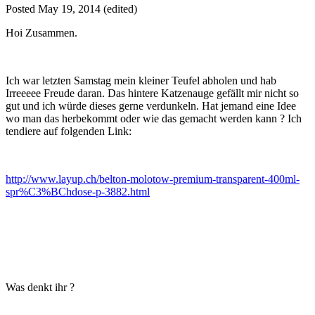
Posted
May 19, 2014
(edited)
Hoi Zusammen.
Ich war letzten Samstag mein kleiner Teufel abholen und hab
Irreeeee Freude daran. Das hintere Katzenauge gefällt mir nicht so
gut und ich würde dieses gerne verdunkeln. Hat jemand eine Idee
wo man das herbekommt oder wie das gemacht werden kann ? Ich
tendiere auf folgenden Link:
http://www.layup.ch/belton-molotow-premium-transparent-400ml-
spr%C3%BChdose-p-3882.html
Was denkt ihr ?