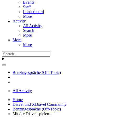
Events
Staff
Leaderboard
More
Activity
All Activity
Search
More
More
More
Benzingespräche (Off-Topic)
All Activity
Home
Diavel und XDiavel Community
Benzingespräche (Off-Topic)
Mit der Diavel spielen...