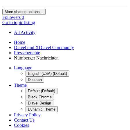
More sharing options...
Followers
0
Go to topic listing
All Activity
Home
Diavel und XDiavel Community
Presseberichte
Nürnberger Nachrichten
Language
English (USA) (Default)
Deutsch
Theme
Default (Default)
Black Chrome
Diavel Design
Dynamic Theme
Privacy Policy
Contact Us
Cookies