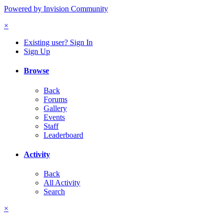
Powered by Invision Community
×
Existing user? Sign In
Sign Up
Browse
Back
Forums
Gallery
Events
Staff
Leaderboard
Activity
Back
All Activity
Search
×