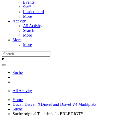
Events
Staff
Leaderboard
More
Activity
All Activity
Search
More
More
More
Suche
All Activity
Home
Ducati Diavel, XDiavel und Diavel V4 Marktplatz
Suche
Suche original Tankdeckel - ERLEDIGT!!!