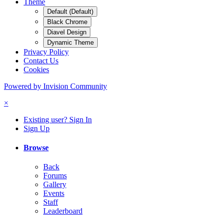
Theme
Default (Default)
Black Chrome
Diavel Design
Dynamic Theme
Privacy Policy
Contact Us
Cookies
Powered by Invision Community
×
Existing user? Sign In
Sign Up
Browse
Back
Forums
Gallery
Events
Staff
Leaderboard