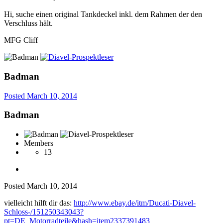
Hi, suche einen original Tankdeckel inkl. dem Rahmen der den
Verschluss hält.
MFG Cliff
Badman
Posted
March 10, 2014
Badman
Members
13
Posted
March 10, 2014
vielleicht hilft dir das:
http://www.ebay.de/itm/Ducati-Diavel-
Schloss-/151250343043?
pt=DE_Motorradteile&hash=item2337391483