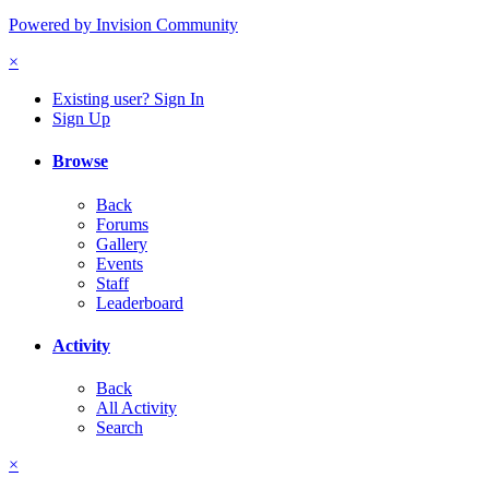
Powered by Invision Community
×
Existing user? Sign In
Sign Up
Browse
Back
Forums
Gallery
Events
Staff
Leaderboard
Activity
Back
All Activity
Search
×