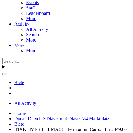
Events
Staff
Leaderboard
More
Activity
All Activity
Search
More
More
More
Biete
All Activity
Home
Ducati Diavel, XDiavel und Diavel V4 Marktplatz
Biete
INAKTIVES THEMA!!! - Termignoni Carbon für 2349,00