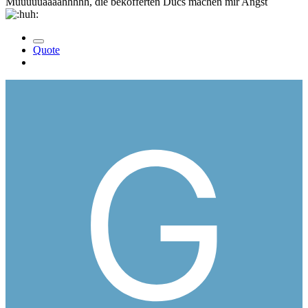
Muuuuuaaaahhhhh, die bekofferten Ducs machen mir Angst
Quote