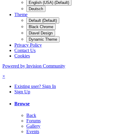
English (USA) (Default)
Deutsch
Theme
Default (Default)
Black Chrome
Diavel Design
Dynamic Theme
Privacy Policy
Contact Us
Cookies
Powered by Invision Community
×
Existing user? Sign In
Sign Up
Browse
Back
Forums
Gallery
Events