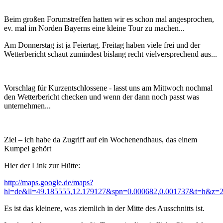
Beim großen Forumstreffen hatten wir es schon mal angesprochen,
ev. mal im Norden Bayerns eine kleine Tour zu machen...
Am Donnerstag ist ja Feiertag, Freitag haben viele frei und der
Wetterbericht schaut zumindest bislang recht vielversprechend aus...
Vorschlag für Kurzentschlossene - lasst uns am Mittwoch nochmal
den Wetterbericht checken und wenn der dann noch passt was
unternehmen...
Ziel – ich habe da Zugriff auf ein Wochenendhaus, das einem
Kumpel gehört
Hier der Link zur Hütte:
http://maps.google.de/maps?
hl=de&ll=49.185555,12.179127&spn=0.000682,0.001737&t=h&z=
Es ist das kleinere, was ziemlich in der Mitte des Ausschnitts ist.