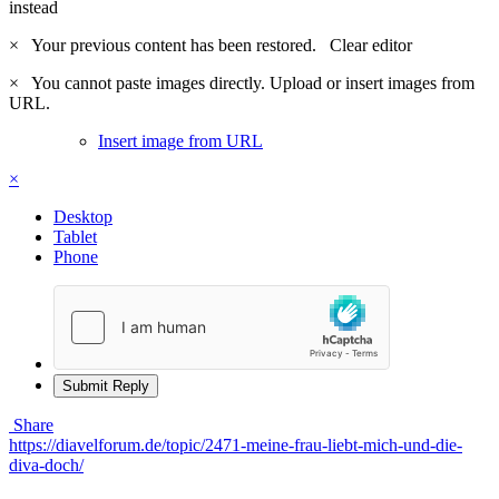
instead
×
Your previous content has been restored.
Clear editor
×
You cannot paste images directly. Upload or insert images from
URL.
Insert image from URL
×
Desktop
Tablet
Phone
Submit Reply
Share
https://diavelforum.de/topic/2471-meine-frau-liebt-mich-und-die-
diva-doch/