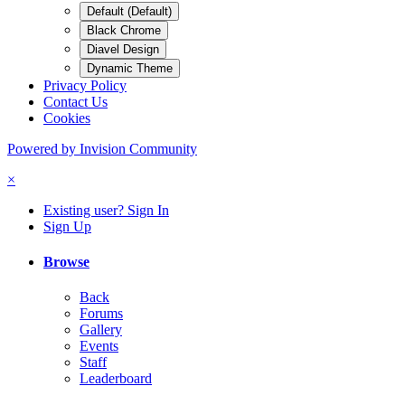
Default (Default)
Black Chrome
Diavel Design
Dynamic Theme
Privacy Policy
Contact Us
Cookies
Powered by Invision Community
×
Existing user? Sign In
Sign Up
Browse
Back
Forums
Gallery
Events
Staff
Leaderboard