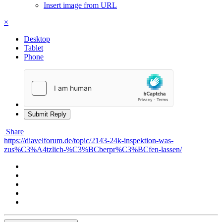
Insert image from URL
×
Desktop
Tablet
Phone
Submit Reply
Share
https://diavelforum.de/topic/2143-24k-inspektion-was-
zus%C3%A4tzlich-%C3%BCberpr%C3%BCfen-lassen/