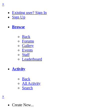
×
Existing user? Sign In
Sign Up
Browse
Back
Forums
Gallery
Events
Staff
Leaderboard
Activity
Back
All Activity
Search
×
Create New...