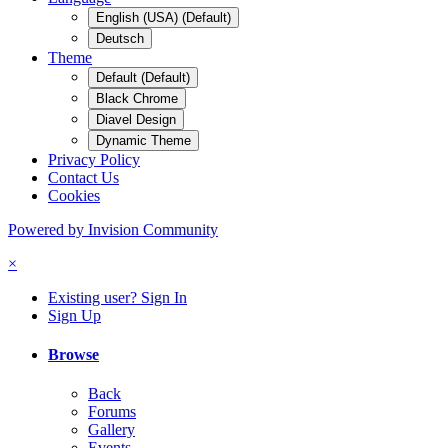
English (USA) (Default)
Deutsch
Theme
Default (Default)
Black Chrome
Diavel Design
Dynamic Theme
Privacy Policy
Contact Us
Cookies
Powered by Invision Community
×
Existing user? Sign In
Sign Up
Browse
Back
Forums
Gallery
Events