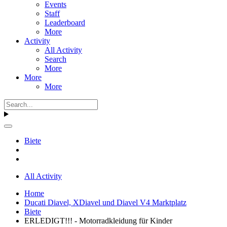
Events
Staff
Leaderboard
More
Activity
All Activity
Search
More
More
More
Biete
All Activity
Home
Ducati Diavel, XDiavel und Diavel V4 Marktplatz
Biete
ERLEDIGT!!! - Motorradkleidung für Kinder