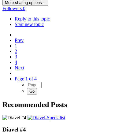
More sharing options...
Followers
0
Reply to this topic
Start new topic
Prev
1
2
3
4
Next
Page 1 of 4
Recommended Posts
Diavel #4