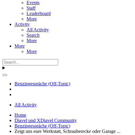
Events
Staff
Leaderboard
More
Activity
All Activity
Search
More
More
More
Benzingespräche (Off-Topic)
All Activity
Home
Diavel und XDiavel Community
Benzingespräche (Off-Topic)
Zeigt uns eure Werkstatt, Schrauberecke oder Garage ...