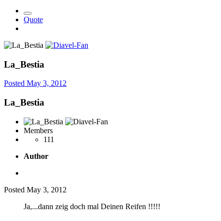
Quote
La_Bestia
Posted
May 3, 2012
La_Bestia
Members
111
Author
Posted
May 3, 2012
Ja,...dann zeig doch mal Deinen Reifen !!!!!