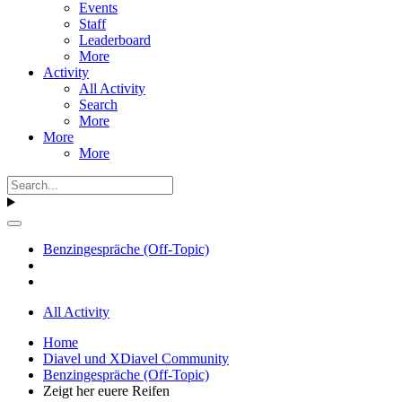
Events
Staff
Leaderboard
More
Activity
All Activity
Search
More
More
More
Benzingespräche (Off-Topic)
All Activity
Home
Diavel und XDiavel Community
Benzingespräche (Off-Topic)
Zeigt her euere Reifen