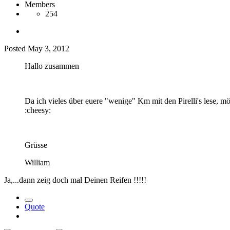
Members
254
Posted
May 3, 2012
Hallo zusammen
Da ich vieles über euere "wenige" Km mit den Pirelli's lese, mö
:cheesy:
Grüsse
William
Ja,...dann zeig doch mal Deinen Reifen !!!!!
Quote