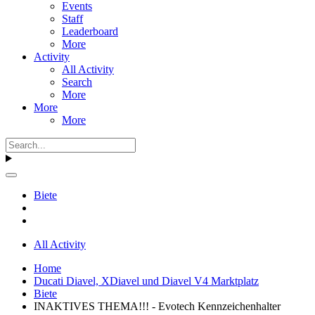
Events
Staff
Leaderboard
More
Activity
All Activity
Search
More
More
More
Biete
All Activity
Home
Ducati Diavel, XDiavel und Diavel V4 Marktplatz
Biete
INAKTIVES THEMA!!! - Evotech Kennzeichenhalter